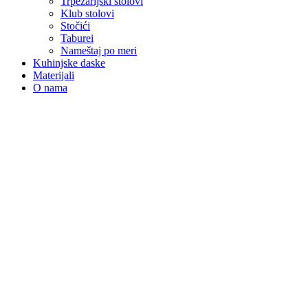
Trpezarijski stolovi
Klub stolovi
Stočići
Taburei
Nameštaj po meri
Kuhinjske daske
Materijali
O nama