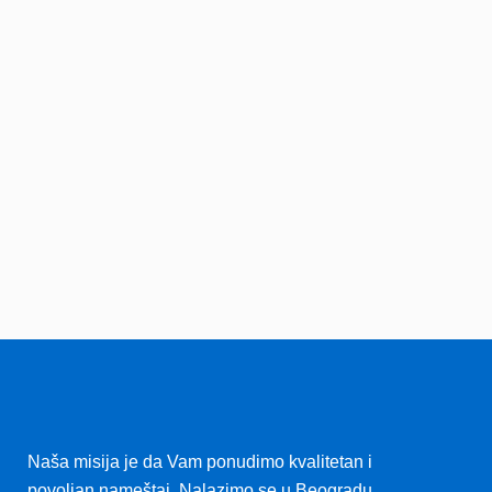
Naša misija je da Vam ponudimo kvalitetan i
povoljan nameštaj
.
Nalazimo se u Beogradu.