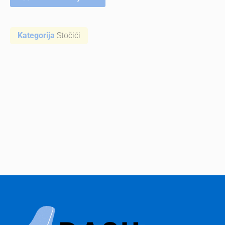
Kategorija
Stočići