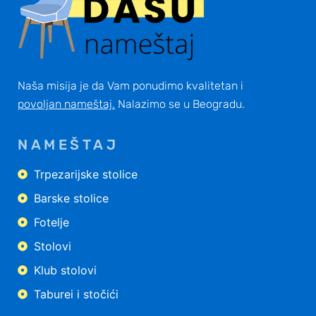
Naša misija je da Vam ponudimo kvalitetan i
povoljan nameštaj
.
Nalazimo se u Beogradu.
NAMEŠTAJ
Trpezarijske stolice
Barske stolice
Fotelje
Stolovi
Klub stolovi
Taburei i stočići