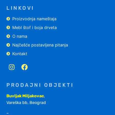
LINKOVI
Proizvodnja nameštaja
Mebl štof i boja drveta
O nama
Najčešće postavljena pitanja
Kontakt
PRODAJNI OBJEKTI
Buvljak Miljakovac
,
Vareška bb, Beograd
–