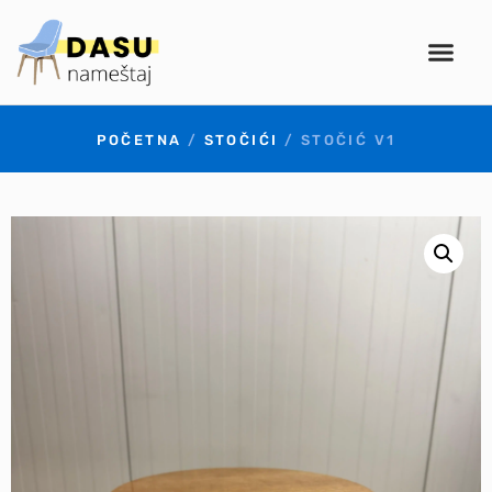
POČETNA
/
STOČIĆI
/ STOČIĆ V1