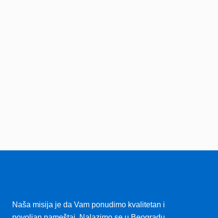
Naša misija je da Vam ponudimo kvalitetan i
povoljan nameštaj
.
Nalazimo se u Beogradu.