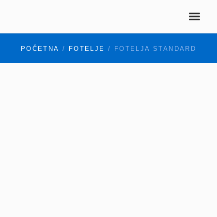
KUHINJSKE DASKE
POČETNA
/
FOTELJE
/ FOTELJA STANDARD